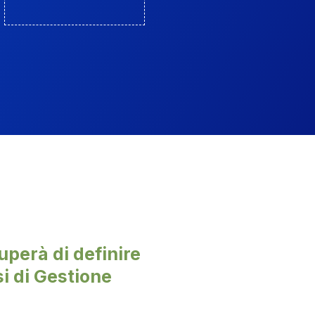
uperà di definire
si di Gestione