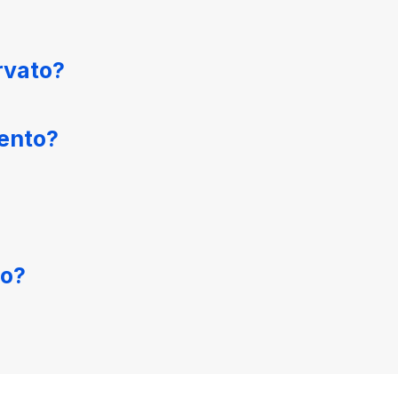
rvato?
mento?
to?