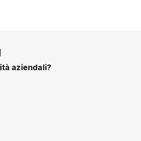
I
vità aziendali?