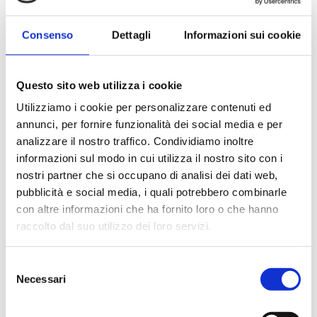
Consenso
Dettagli
Informazioni sui cookie
Questo sito web utilizza i cookie
Monitoraggio costante
Utilizziamo i cookie per personalizzare contenuti ed
e continuo
annunci, per fornire funzionalità dei social media e per
analizzare il nostro traffico. Condividiamo inoltre
informazioni sul modo in cui utilizza il nostro sito con i
nostri partner che si occupano di analisi dei dati web,
pubblicità e social media, i quali potrebbero combinarle
Punti di forza
con altre informazioni che ha fornito loro o che hanno
raccolto dal suo utilizzo dei loro servizi.
Risoluzione rapida:
Spesso la ricerca della causa che genera il
Selezione
problema, richiede tempo per l’analisi e molte
Necessari
del
risorse impiegate, grazie al controllo costante i
consenso
tempi di risoluzione si abbreviano fortemente