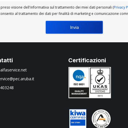
preso visione dell'informativa sul trattamento dei miei dati personali (
Privacy P
onsento al trattamento dei dati per finalità di marketing e comunicazione com
tatti
Certificazioni
alfaservice.net
ervice@pec.aruba.it
 403248