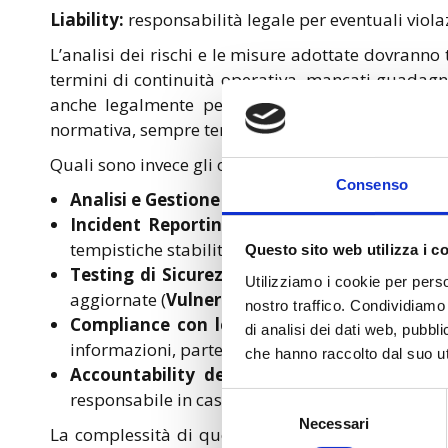
Liability:
responsabilità legale per eventuali viola
L’analisi dei rischi e le misure adottate dovranno
termini di continuità operativa, mancati guadagn
anche legalmente per le eventuali violazioni de
normativa, sempre tenendo conto del principio di 
Quali sono invece gli obblighi specifici previsti da 
Consenso
Analisi e Gestione dei Rischi
: le organizzazion
Incident Reporting
: le aziende devono segnal
tempistiche stabilite dalla direttiva.
Questo sito web utilizza i c
Testing di Sicurezza
: la direttiva richiede ch
Utilizziamo i cookie per perso
aggiornate (
Vulnerability e Penetration test
).
nostro traffico. Condividiamo 
Compliance con le Autorità
: le entità sogg
di analisi dei dati web, pubbl
informazioni, partecipando a verifiche e audit,
che hanno raccolto dal suo uti
Accountability del Management
: il manag
responsabile in caso di negligenza grave
Selezione
Necessari
del
La complessità di questo quadro ed allo stesso t
consenso