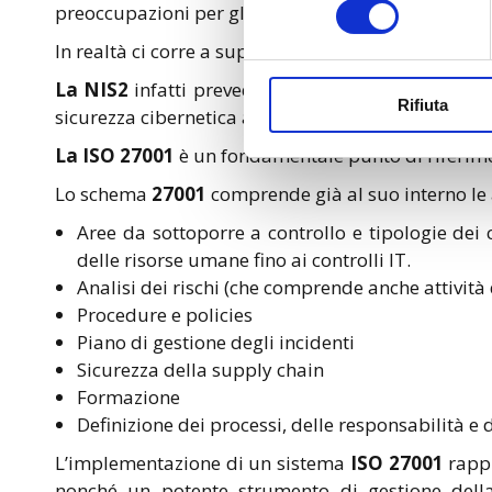
preoccupazioni per gli addetti ai lavori.
In realtà ci corre a supporto lo standard
ISO/IEC 
La NIS2
infatti prevede l’adozione di un modello 
Rifiuta
sicurezza cibernetica all’interno dell’organizzazion
La ISO 27001
è un fondamentale punto di riferimen
Lo schema
27001
comprende già al suo interno le 
Aree da sottoporre a controllo e tipologie dei co
delle risorse umane fino ai controlli IT.
Analisi dei rischi (che comprende anche attività d
Procedure e policies
Piano di gestione degli incidenti
Sicurezza della supply chain
Formazione
Definizione dei processi, delle responsabilità e 
L’implementazione di un sistema
ISO 27001
rappr
nonché un potente strumento di gestione della 