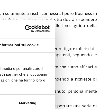
non solamente a rischi connessi al puro Business in
lle informazioni, ma soprattutto dovrà rispondere
denti inadempienze legate alle linee guida della
Informazioni sui cookie
ici e implementare misure per mitigare tali rischi.
gnificativo alle autorità competenti, seguendo le
ure di sicurezza per garantire che siano efficaci e
l media e per analizzare il
nostri partner che si occupano
e autorità competenti, rispondendo a richieste di
azioni che ha fornito loro o
alla NIS2, e può essere ritenuto personalmente
Marketing
iti dalla normativa potrebbe portare una serie di