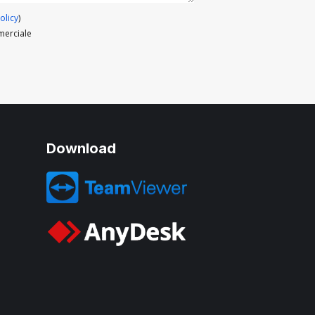
olicy
)
merciale
Download