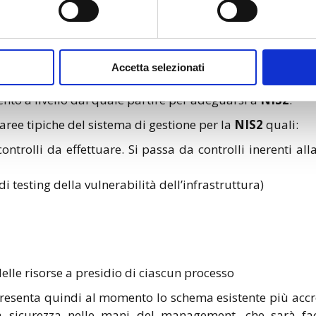
27001
.
che consenta di raccogliere e documentare tutte le misu
Accetta selezionati
e;
to a livello dal quale partire per adeguarsi a
NIS2
.
aree tipiche del sistema di gestione per la
NIS2
quali:
ntrolli da effettuare. Si passa da controlli inerenti alla
i testing della vulnerabilità dell’infrastruttura)
delle risorse a presidio di ciascun processo
esenta quindi al momento lo schema esistente più accre
sicurezza nelle mani del management, che sarà facil