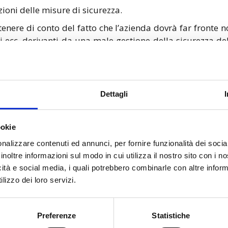
zioni delle misure di sicurezza.
 tenere di conto del fatto che l’azienda dovrà far fronte 
i ecc. derivanti da una male gestione della sicurezza de
lle misure di sicurezza che possano scaturire da evi
accountability.
NIS 2?
Dettagli
i devono condurre valutazioni regolari dei rischi informat
are tempestivamente qualsiasi incidente informatico si
ookie
e le organizzazioni eseguano test regolari delle loro mis
nalizzare contenuti ed annunci, per fornire funzionalità dei socia
inoltre informazioni sul modo in cui utilizza il nostro sito con i 
ette alla NIS2 devono essere pronte a collaborare con l
icità e social media, i quali potrebbero combinarle con altre inform
 e implementando eventuali misure correttive.
lizzo dei loro servizi.
ement è direttamente responsabile della conformità 
Preferenze
Statistiche
empo la non definizione di percorsi ultraspecifici defin