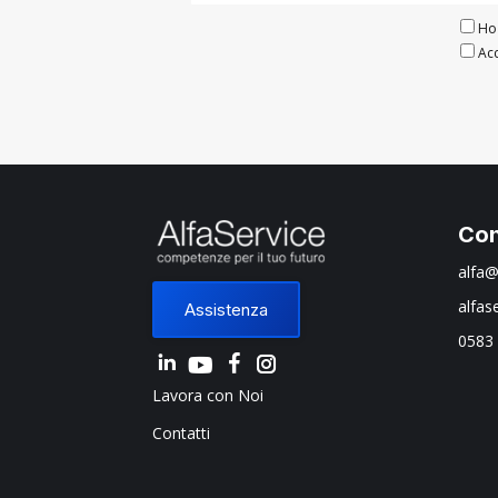
Ho 
Acc
Con
alfa@
alfas
Assistenza
0583
Linkedin
Instagram
Lavora con Noi
Contatti