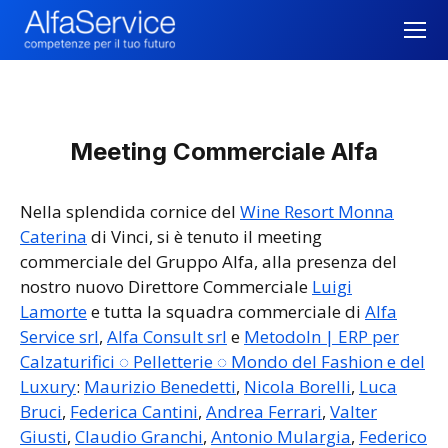
Meeting Commerciale Alfa
Nella splendida cornice del
Wine Resort Monna
Caterina
di Vinci, si è tenuto il meeting
commerciale del Gruppo Alfa, alla presenza del
nostro nuovo Direttore Commerciale
Luigi
Lamorte
e tutta la squadra commerciale di
Alfa
Service srl
,
Alfa Consult srl
e
MetodoIn | ERP per
Calzaturifici ◌ Pelletterie ◌ Mondo del Fashion e del
Luxury
:
Maurizio Benedetti
,
Nicola Borelli
,
Luca
Bruci
,
Federica Cantini
,
Andrea Ferrari
,
Valter
Giusti
,
Claudio Granchi
,
Antonio Mulargia
,
Federico