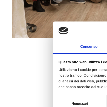
Consenso
????? ?? ????? ??? ???????????
Il Kick-off aziendale del 
Questo sito web utilizza i c
del Fashion e del Luxury
Utilizziamo i cookie per perso
di ogni
#businessunit
.
nostro traffico. Condividiamo 
È stato emozionante pote
di analisi dei dati web, pubbl
dalla dottoressa
Alessan
che hanno raccolto dal suo uti
Le parole team e grupp
Selezione
significa condividere valo
Necessari
del