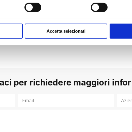
etenzeperiltuofuturo
#motivation
#work
#productivity
oftware
#networking
#digital
#teamwork
#eventoazien
Accetta selezionati
ng
aci per richiedere maggiori info