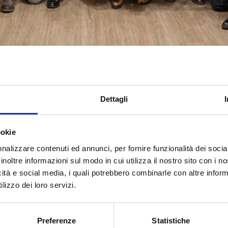
Dettagli
 ??? ?????????..????? ? ?????? ???????
Gruppo Alfa (
Alfa Consult srl
MetodoIn | ERP per Calzaturi
ookie
) dello scorso venerdì ha raccontato i risultati del 2022 e
nalizzare contenuti ed annunci, per fornire funzionalità dei socia
inoltre informazioni sul modo in cui utilizza il nostro sito con i 
r condividere momenti di socialità e riflessioni durante
icità e social media, i quali potrebbero combinarle con altre inform
dra Gaetani
lizzo dei loro servizi.
o sono spesso abusate ma per noi
#ancheiosonolalfa
no
ri, risultati, progetti e conoscenza con tutta la nostra sq
Preferenze
Statistiche