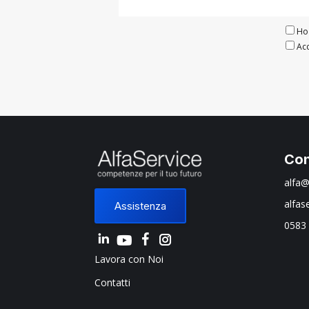
Ho 
Acc
Con
alfa@
alfas
Assistenza
0583
Linkedin
Instagram
Lavora con Noi
Contatti