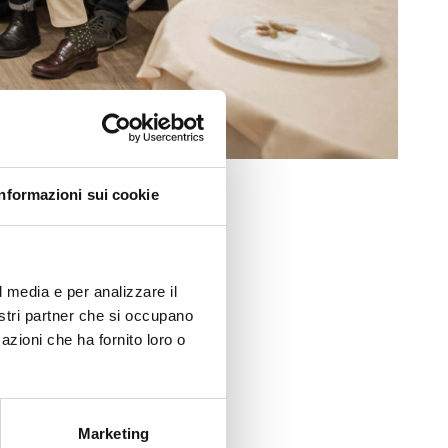
Informazioni sui cookie
fici ◌ Pelletterie ◌ Mondo
 definito la visione futura
l media e per analizzare il
nostri partner che si occupano
 il
#teambuilding
tenuto
azioni che ha fornito loro o
n è solo uno slogan, ma
uadra.
Marketing