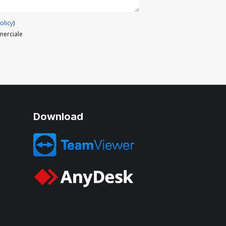
olicy
)
merciale
Download