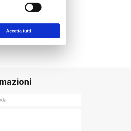
dale
Accetta tutti
rmazioni