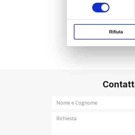
???’? ???? ??? 2023 ????????
consenso
#alfaservice
#lalfa
#comp
#aziendeitaliane
#erp
#s
Rifiuta
#toscana
#team
#buildi
Contatt