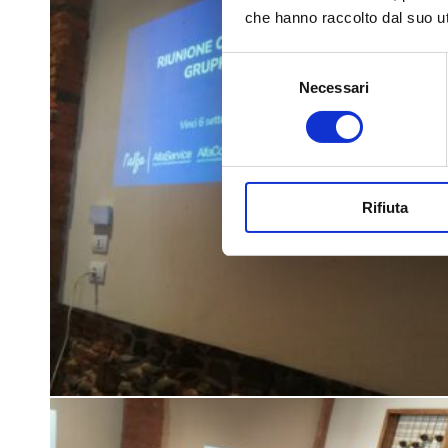
che hanno raccolto dal suo uti
Selezione
Necessari
del
consenso
Rifiuta