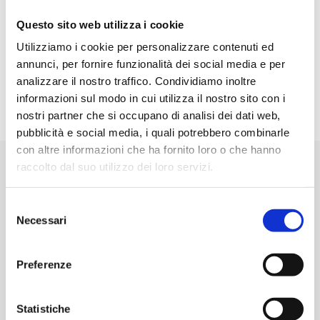
Fonte:
https://www.cybersecurity360.it/soluzioni-
aziendali/world-backup-day-2022-cruciale-
Questo sito web utilizza i cookie
proteggere-i-dati-aziendali-con-un-approccio-
Utilizziamo i cookie per personalizzare contenuti ed
zero-trust/
annunci, per fornire funzionalità dei social media e per
analizzare il nostro traffico. Condividiamo inoltre
informazioni sul modo in cui utilizza il nostro sito con i
nostri partner che si occupano di analisi dei dati web,
pubblicità e social media, i quali potrebbero combinarle
con altre informazioni che ha fornito loro o che hanno
raccolto dal suo utilizzo dei loro servizi.
Contattaci per richiedere
maggiori informazioni
Selezione
Necessari
del
consenso
Preferenze
Statistiche